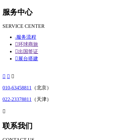
服务中心
SERVICE CENTER
服务流程


环球商旅

出国签证

展台搭建



010-63458811
（北京）
022-23378811
（天津）

联系我们
CONTACT US