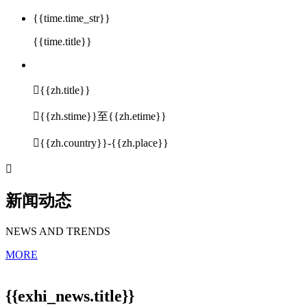
{{time.time_str}}
{{time.title}}

{{zh.title}}

{{zh.stime}}至{{zh.etime}}

{{zh.country}}-{{zh.place}}

新闻动态
NEWS AND TRENDS
MORE
{{exhi_news.title}}