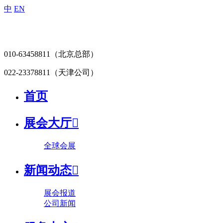
中
EN
010-63458811
（北京总部）
022-23378811
（天津公司）
首页
展会大厅

全球会展
新闻动态

展会报道
公司新闻