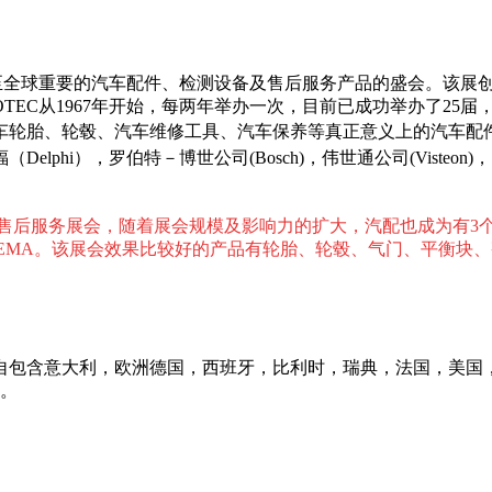
欧乃至全球重要的汽车配件、检测设备及售后服务产品的盛会。该展创
MOTEC从1967年开始，每两年举办一次，目前已成功举办了2
车轮胎、轮毂、汽
车维修工具、汽车保养等真正意义上的汽车配
），罗伯特－博世公司(Bosch)，伟世通公司(Visteon)，日本电
售后服务展会，随着展会规模及影响力的扩大，汽配也成为有
3
EMA。该展会效果比较好的产品有轮胎、轮毂、气门、平衡块
家，来自包含意大利，欧洲德国，西班牙，比利时，瑞典，法国，美
业。