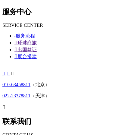
服务中心
SERVICE CENTER
服务流程


环球商旅

出国签证

展台搭建



010-63458811
（北京）
022-23378811
（天津）

联系我们
CONTACT US