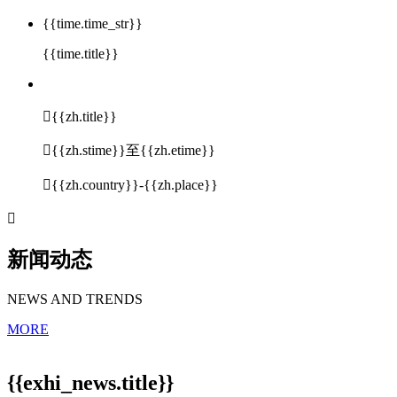
{{time.time_str}}
{{time.title}}

{{zh.title}}

{{zh.stime}}至{{zh.etime}}

{{zh.country}}-{{zh.place}}

新闻动态
NEWS AND TRENDS
MORE
{{exhi_news.title}}