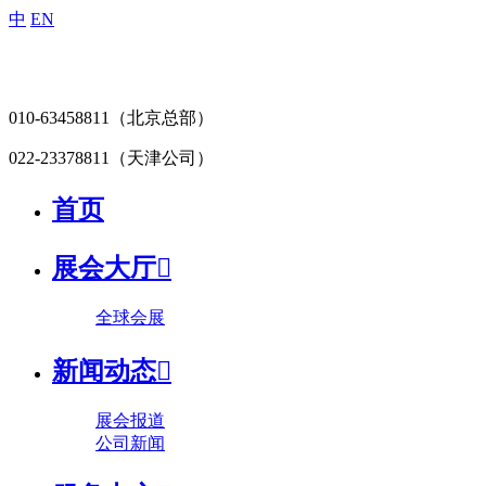
中
EN
010-63458811
（北京总部）
022-23378811
（天津公司）
首页
展会大厅

全球会展
新闻动态

展会报道
公司新闻