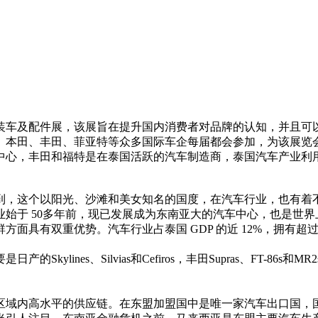
装车及配件展，该展旨在提升国内消费者对品牌的认知，并且可
。本田、丰田、菲亚特等众多国际车企每届都会参加，为该展览
中心，丰田和福特是在泰国活跃的汽车制造商，泰国汽车产业利用
到，这个以阳光、沙滩和美女知名的国度，在汽车行业，也有着
于 50多年前，现已发展成为东南亚大的汽车中心，也是世界上
面具有双重优势。汽车行业占泰国 GDP 的近 12%，拥有超
es、Silvias和Cefiros，丰田Supras、FT-86s和MR2s
内高水平的供应链。在东盟加盟国中是唯一家汽车出口国，国内汽