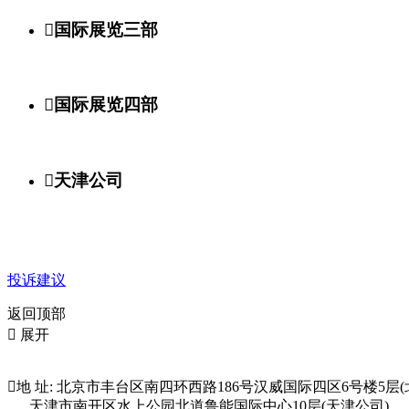

国际展览三部

国际展览四部

天津公司
投诉建议
返回顶部

展开

地 址: 北京市丰台区南四环西路186号汉威国际四区6号楼5层(
天津市南开区水上公园北道鲁能国际中心10层(天津公司)