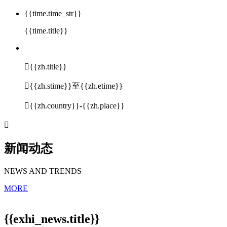
{{time.time_str}}
{{time.title}}

{{zh.title}}

{{zh.stime}}至{{zh.etime}}

{{zh.country}}-{{zh.place}}

新闻动态
NEWS AND TRENDS
MORE
{{exhi_news.title}}