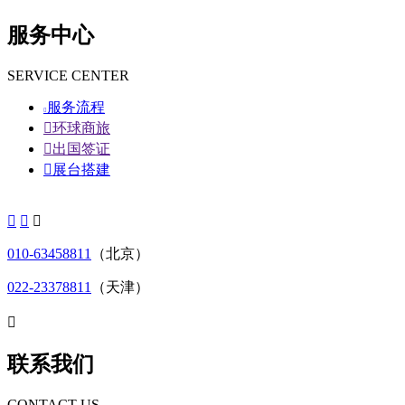
服务中心
SERVICE CENTER
服务流程


环球商旅

出国签证

展台搭建



010-63458811
（北京）
022-23378811
（天津）

联系我们
CONTACT US