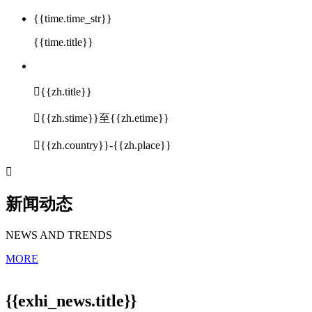
{{time.time_str}}
{{time.title}}

{{zh.title}}

{{zh.stime}}至{{zh.etime}}

{{zh.country}}-{{zh.place}}

新闻动态
NEWS AND TRENDS
MORE
{{exhi_news.title}}