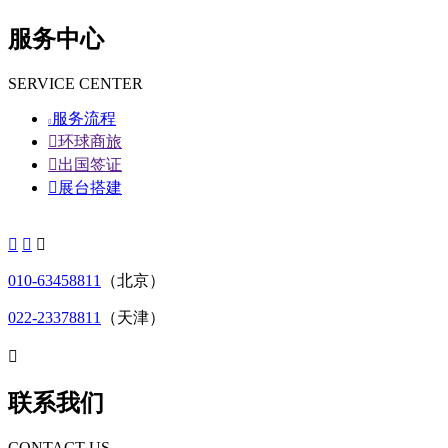
服务中心
SERVICE CENTER
服务流程


环球商旅

出国签证

展台搭建



010-63458811
（北京）
022-23378811
（天津）

联系我们
CONTACT US