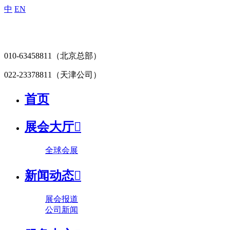
中
EN
010-63458811
（北京总部）
022-23378811
（天津公司）
首页
展会大厅

全球会展
新闻动态

展会报道
公司新闻