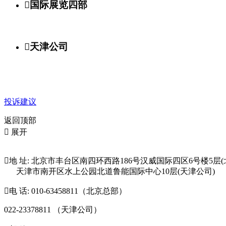

国际展览四部

天津公司
投诉建议
返回顶部

展开

地 址: 北京市丰台区南四环西路186号汉威国际四区6号楼5层(
天津市南开区水上公园北道鲁能国际中心10层(天津公司)

电 话: 010-63458811（北京总部）
022-23378811 （天津公司）