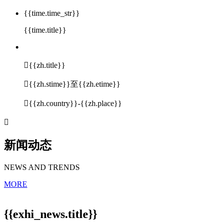
{{time.time_str}}
{{time.title}}

{{zh.title}}

{{zh.stime}}至{{zh.etime}}

{{zh.country}}-{{zh.place}}

新闻动态
NEWS AND TRENDS
MORE
{{exhi_news.title}}