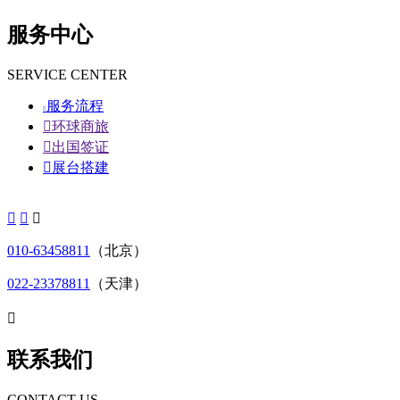
服务中心
SERVICE CENTER
服务流程


环球商旅

出国签证

展台搭建



010-63458811
（北京）
022-23378811
（天津）

联系我们
CONTACT US