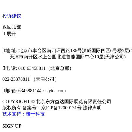
投诉建议
返回顶部

展开

地 址: 北京市丰台区南四环西路186号汉威国际四区6号楼5层(
天津市南开区水上公园北道鲁能国际中心10层(天津公司)

电 话: 010-63458811（北京总部）
022-23378811 （天津公司）

邮 箱: 63458811@eastyida.com
COPYRIGHT © 北京东方益达国际展览有限责任公司
版权所有 备案号：京ICP备12009131号 法律声明
技术支持：诺千科技
SIGN UP