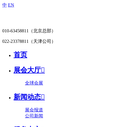
中
EN
010-63458811
（北京总部）
022-23378811
（天津公司）
首页
展会大厅

全球会展
新闻动态

展会报道
公司新闻