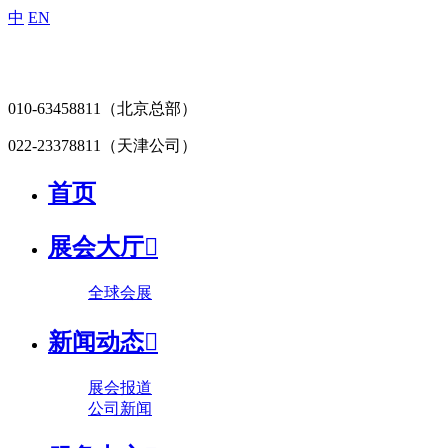
中
EN
010-63458811
（北京总部）
022-23378811
（天津公司）
首页
展会大厅

全球会展
新闻动态

展会报道
公司新闻