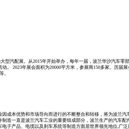
的大型汽配展。从
2015
年开始举办，每年一届，波兰华沙汽车零
活动。
2023
年展会面积为
20000
平方米，参展商
150
多家。历届展
等。
业因成本优势和市场导向而进行的不断整合和转移，将为波兰汽车
部件制造一直是波兰汽车工业的重要组成部分，波兰生产的汽车配
车电子产品、电缆以及刹车系统等制造方面居世界领先地位,广