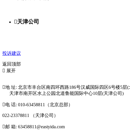

天津公司
投诉建议
返回顶部

展开

地 址: 北京市丰台区南四环西路186号汉威国际四区6号楼5层(
天津市南开区水上公园北道鲁能国际中心10层(天津公司)

电 话: 010-63458811（北京总部）
022-23378811 （天津公司）

邮 箱: 63458811@eastyida.com