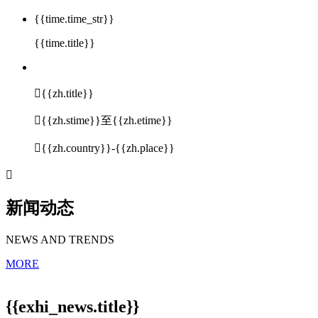
{{time.time_str}}
{{time.title}}

{{zh.title}}

{{zh.stime}}至{{zh.etime}}

{{zh.country}}-{{zh.place}}

新闻动态
NEWS AND TRENDS
MORE
{{exhi_news.title}}