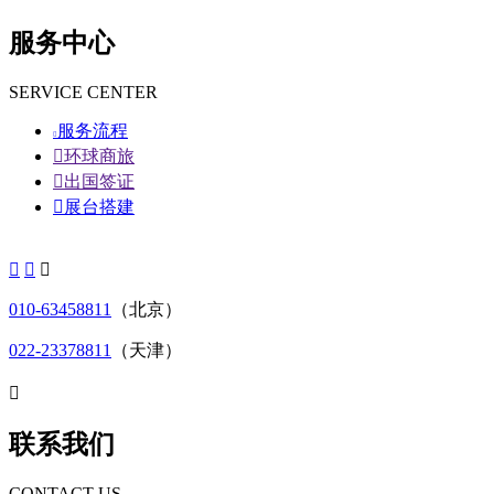
服务中心
SERVICE CENTER
服务流程


环球商旅

出国签证

展台搭建



010-63458811
（北京）
022-23378811
（天津）

联系我们
CONTACT US