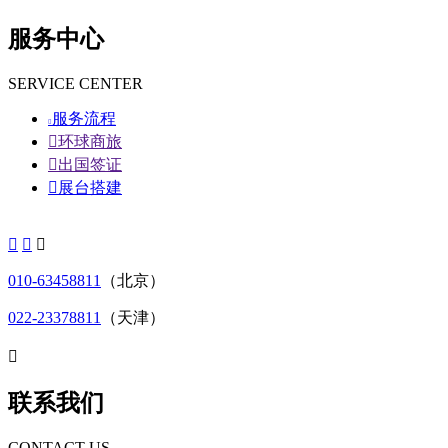
服务中心
SERVICE CENTER
服务流程


环球商旅

出国签证

展台搭建



010-63458811
（北京）
022-23378811
（天津）

联系我们
CONTACT US