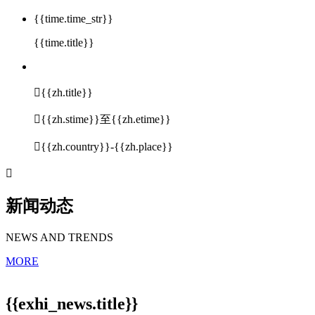
{{time.time_str}}
{{time.title}}

{{zh.title}}

{{zh.stime}}至{{zh.etime}}

{{zh.country}}-{{zh.place}}

新闻动态
NEWS AND TRENDS
MORE
{{exhi_news.title}}