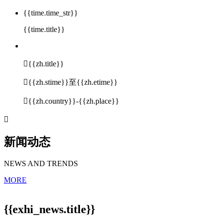
{{time.time_str}}
{{time.title}}

{{zh.title}}

{{zh.stime}}至{{zh.etime}}

{{zh.country}}-{{zh.place}}

新闻动态
NEWS AND TRENDS
MORE
{{exhi_news.title}}