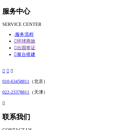
服务中心
SERVICE CENTER
服务流程


环球商旅

出国签证

展台搭建



010-63458811
（北京）
022-23378811
（天津）

联系我们
CONTACT US