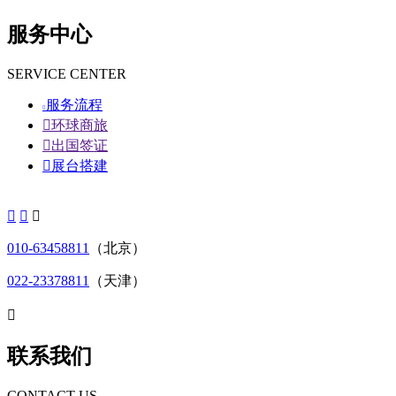
服务中心
SERVICE CENTER
服务流程


环球商旅

出国签证

展台搭建



010-63458811
（北京）
022-23378811
（天津）

联系我们
CONTACT US