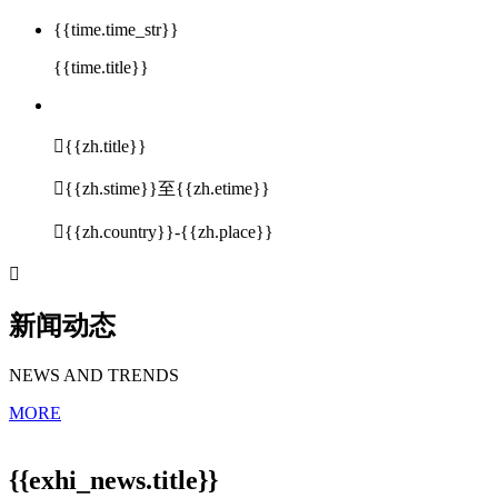
{{time.time_str}}
{{time.title}}

{{zh.title}}

{{zh.stime}}至{{zh.etime}}

{{zh.country}}-{{zh.place}}

新闻动态
NEWS AND TRENDS
MORE
{{exhi_news.title}}