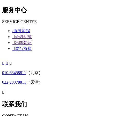
服务中心
SERVICE CENTER
服务流程


环球商旅

出国签证

展台搭建



010-63458811
（北京）
022-23378811
（天津）

联系我们
CONTACT US