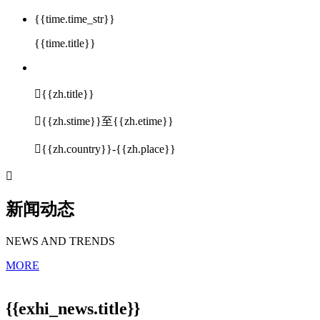
{{time.time_str}}
{{time.title}}

{{zh.title}}

{{zh.stime}}至{{zh.etime}}

{{zh.country}}-{{zh.place}}

新闻动态
NEWS AND TRENDS
MORE
{{exhi_news.title}}