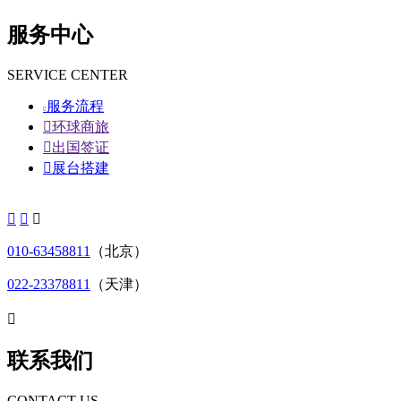
服务中心
SERVICE CENTER
服务流程


环球商旅

出国签证

展台搭建



010-63458811
（北京）
022-23378811
（天津）

联系我们
CONTACT US