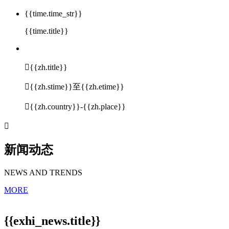
{{time.time_str}}
{{time.title}}

{{zh.title}}

{{zh.stime}}至{{zh.etime}}

{{zh.country}}-{{zh.place}}

新闻动态
NEWS AND TRENDS
MORE
{{exhi_news.title}}