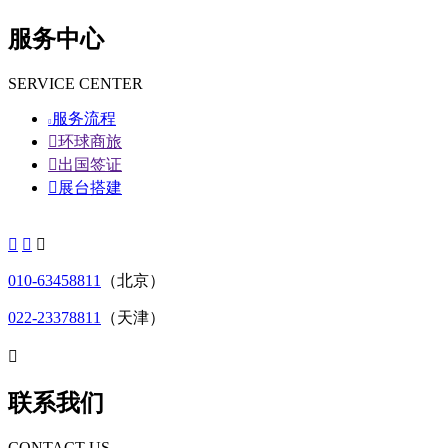
服务中心
SERVICE CENTER
服务流程


环球商旅

出国签证

展台搭建



010-63458811
（北京）
022-23378811
（天津）

联系我们
CONTACT US