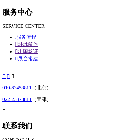
服务中心
SERVICE CENTER
服务流程


环球商旅

出国签证

展台搭建



010-63458811
（北京）
022-23378811
（天津）

联系我们
CONTACT US