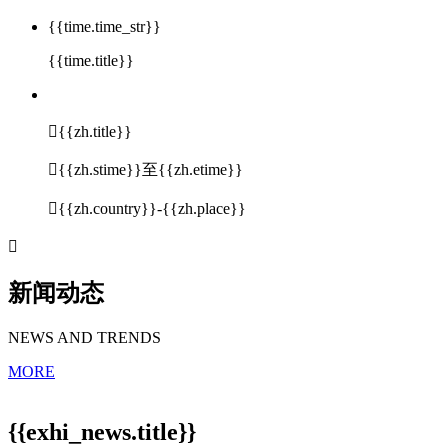
{{time.time_str}}
{{time.title}}

{{zh.title}}

{{zh.stime}}至{{zh.etime}}

{{zh.country}}-{{zh.place}}

新闻动态
NEWS AND TRENDS
MORE
{{exhi_news.title}}