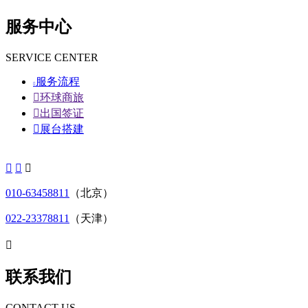
服务中心
SERVICE CENTER
服务流程


环球商旅

出国签证

展台搭建



010-63458811
（北京）
022-23378811
（天津）

联系我们
CONTACT US