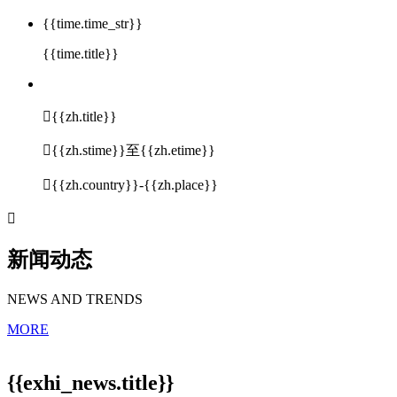
{{time.time_str}}
{{time.title}}

{{zh.title}}

{{zh.stime}}至{{zh.etime}}

{{zh.country}}-{{zh.place}}

新闻动态
NEWS AND TRENDS
MORE
{{exhi_news.title}}