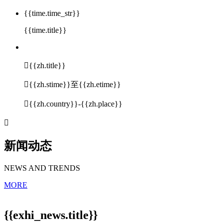
{{time.time_str}}
{{time.title}}

{{zh.title}}

{{zh.stime}}至{{zh.etime}}

{{zh.country}}-{{zh.place}}

新闻动态
NEWS AND TRENDS
MORE
{{exhi_news.title}}