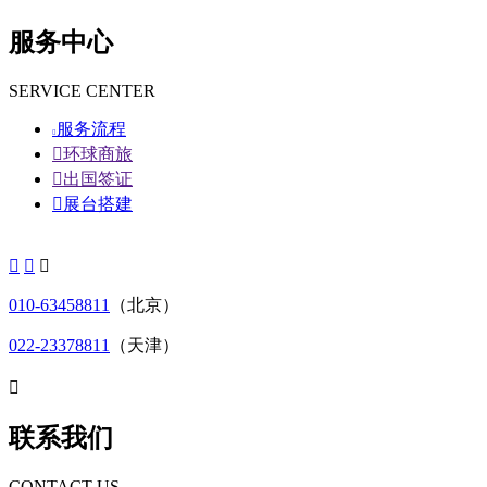
服务中心
SERVICE CENTER
服务流程


环球商旅

出国签证

展台搭建



010-63458811
（北京）
022-23378811
（天津）

联系我们
CONTACT US