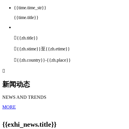
{{time.time_str}}
{{time.title}}

{{zh.title}}

{{zh.stime}}至{{zh.etime}}

{{zh.country}}-{{zh.place}}

新闻动态
NEWS AND TRENDS
MORE
{{exhi_news.title}}