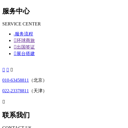
服务中心
SERVICE CENTER
服务流程


环球商旅

出国签证

展台搭建



010-63458811
（北京）
022-23378811
（天津）

联系我们
CONTACT US