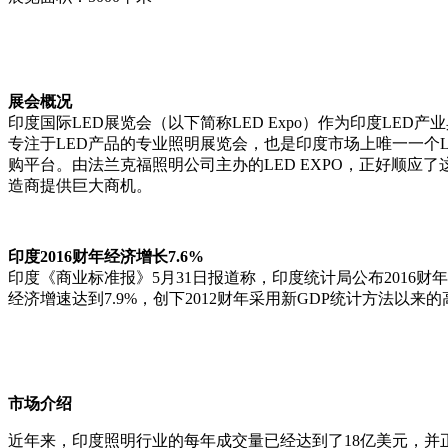
展会概况
印度国际
LED
展览会（以下简称
LED Expo
）作为印度
LED
产业
专注于
LED
产品的专业照明展览会，也是印度市场上唯一一个
购平台。由法兰克福照明公司主办的
LED EXPO
，正好顺应了
造商提供巨大商机。
印度
2016
财年经济增长
7.6%
印度《商业标准报》
5
月
31
日报道称，印度统计局公布
2016
财年
经济增速达到
7.9%
，创下
2012
财年采用新
GDP
统计方法以来的
市场介绍
近年来，印度照明行业的每年成交量已经达到了
18
亿美元，并