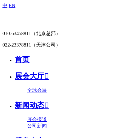
中
EN
010-63458811
（北京总部）
022-23378811
（天津公司）
首页
展会大厅

全球会展
新闻动态

展会报道
公司新闻