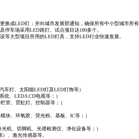
更换成
LED
灯；并向城市发展部通知，确保所有中小型城市所有
及停车场采用
LED
路灯。试点项目达
180
多个。
设等大型项目所用的
LED
灯具，支持
LED
行业快速发展。
汽车灯、太阳能
LED
灯及
LED
灯饰等）
系统、
LED/LCD
电视等；）
护栏管、霓虹灯、控制器等；）
阵模块、环氧胶、荧光粉、基板、
IC
等；）
分光机、切脚机、光谱检测仪、净化设备等；）
源）、激光传感器等。