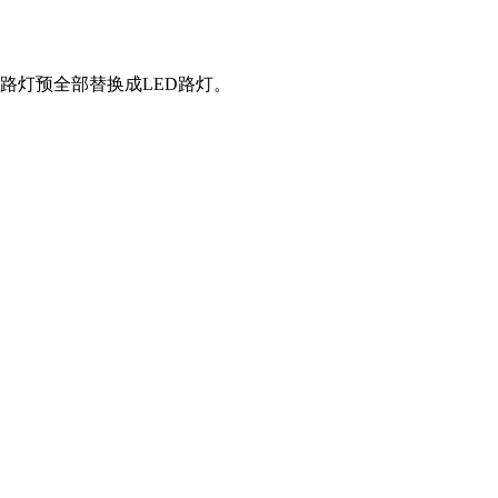
路灯预全部替换成
LED
路灯。