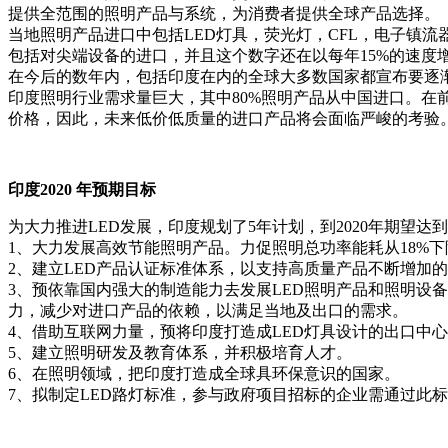
提供全范围的照明产品与系统，为消费者提供全球产品选择。
当地照明产品进口中包括
LED
灯具，荧光灯，
CFL
，电子镇流
包括对尖端设备的进口，并且这个数字还在以每年
15%
的速度
在今后的数年内，包括印度在内的全球大多数国家都宣布要逐
印度照明行业需求量巨大，其中
80%
照明产品从中国进口。在
价格，因此，未来低价低质量的进口产品将会面临严峻的考验
印度
2020
年预期目标
为大力推进
LED
发展，印度规划了
5
年计划，到
2020
年期望达到
1
、大力发展高效节能照明产品。力促照明总功率能耗从
18%
下
2
、建立
LED
产品认证标准体系，以支持高质量产品不断增加的
3
、预依靠国内强大的制造能力去发展
LED
照明产品和照明设备
力，减少对进口产品的依赖，以满足当地及出口的需求。
4
、借助互联网力量，预将印度打造成
LED
灯具设计的出口中心
5
、建立照明研发及教育体系，并积极培育人才。
6
、在照明领域，把印度打造成全球具环保意识的国家。
7
、拟制定
LED
路灯标准，参与政府项目招标的企业需通过此