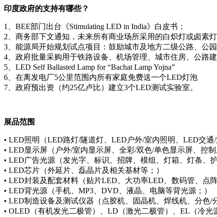
印度政府的支持有哪些？
1
、
BEE
部门出台《
Stimulating LED in India
》白皮书；
2
、商务部下文通知，未来所有商业场所采用的白炽灯或卤素灯
3
、能源局开始规划试点项目：鼓励城市及地方二级公路、公园
4
、政府批量采购用于铁路设备、机场管理、城市住房、公路建
5
、
LED Self Ballasted Lamp for “Bachat Lamp Yojna”
6
、在离发电厂
5
公里范围内所有家庭免费送一个
LED
灯泡
7
、政府预出资（约
25
亿卢比）建立
3
个
LED
测试实验室。
展品范围
• LED
照明（
LED
路灯
/
隧道灯、
LED
户外
/
室内照明、
LED
交通
/
• LED
显示屏（户外
/
室内显示屏、全彩
/
双色
/
单色显示屏、控制
• LED
广告光源（发光字、标识、招牌、模组、灯箱、灯条、
• LED
芯片（外延片、磊晶片及相关基材等；）
• LED
封装及配套材料（贴片
LED
、大功率
LED
、数码管、点
• LED
背光源（手机、
MP3
、
DVD
、液晶、电脑等背光源；）
• LED
制造设备及测试仪器（点胶机、固晶机、焊线机、分色
/
• OLED
（有机发光二极管）、
LD
（激光二极管）、
EL
（冷光