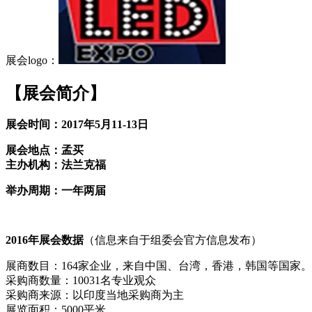
展会logo：
【展会简介】
展会时间：
2017
年
5
月
11-13
日
展会地点：孟买
主办机构：法兰克福
举办周期：一年两届
2016
年展会数据
（信息来自于组委会官方信息发布）
展商数目：
164
家企业，来自中国、台湾，香港，韩国等国家。
采购商数量：
10031
名专业观众
采购商来源：以印度当地采购商为主
展览面积：
5000
平米