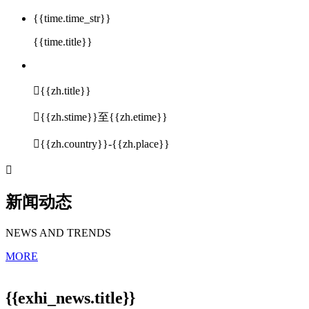
{{time.time_str}}
{{time.title}}

{{zh.title}}

{{zh.stime}}至{{zh.etime}}

{{zh.country}}-{{zh.place}}

新闻动态
NEWS AND TRENDS
MORE
{{exhi_news.title}}