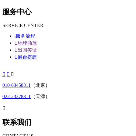
服务中心
SERVICE CENTER
服务流程


环球商旅

出国签证

展台搭建



010-63458811
（北京）
022-23378811
（天津）

联系我们
CONTACT US