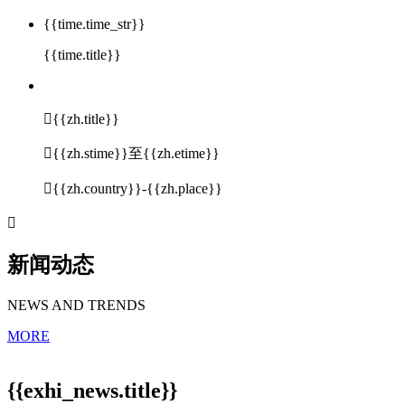
{{time.time_str}}
{{time.title}}

{{zh.title}}

{{zh.stime}}至{{zh.etime}}

{{zh.country}}-{{zh.place}}

新闻动态
NEWS AND TRENDS
MORE
{{exhi_news.title}}