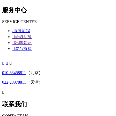
服务中心
SERVICE CENTER
服务流程


环球商旅

出国签证

展台搭建



010-63458811
（北京）
022-23378811
（天津）

联系我们
CONTACT US