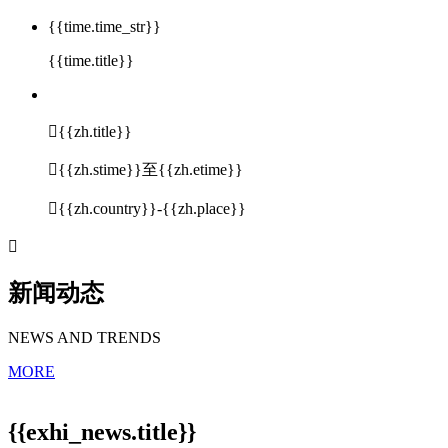
{{time.time_str}}
{{time.title}}

{{zh.title}}

{{zh.stime}}至{{zh.etime}}

{{zh.country}}-{{zh.place}}

新闻动态
NEWS AND TRENDS
MORE
{{exhi_news.title}}