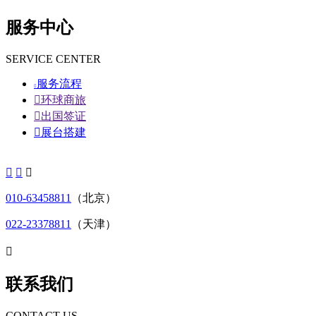
服务中心
SERVICE CENTER
服务流程


环球商旅

出国签证

展台搭建



010-63458811
（北京）
022-23378811
（天津）

联系我们
CONTACT US