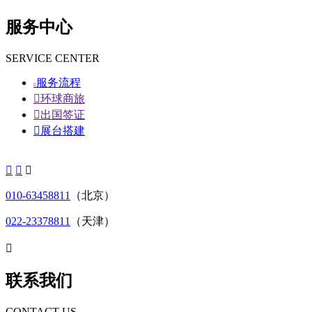
服务中心
SERVICE CENTER
服务流程


环球商旅

出国签证

展台搭建



010-63458811
（北京）
022-23378811
（天津）

联系我们
CONTACT US