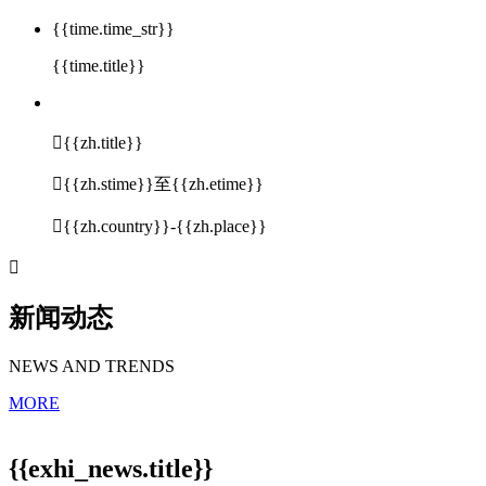
{{time.time_str}}
{{time.title}}

{{zh.title}}

{{zh.stime}}至{{zh.etime}}

{{zh.country}}-{{zh.place}}

新闻动态
NEWS AND TRENDS
MORE
{{exhi_news.title}}