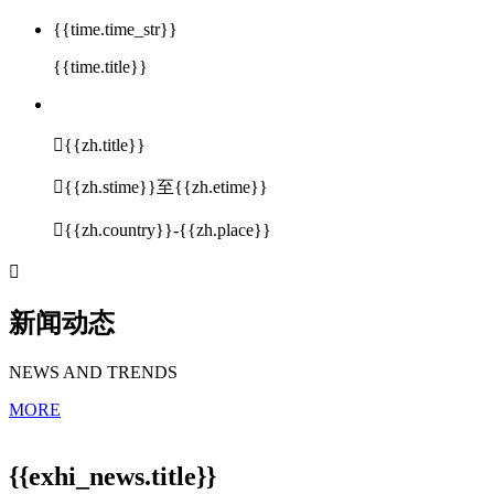
{{time.time_str}}
{{time.title}}

{{zh.title}}

{{zh.stime}}至{{zh.etime}}

{{zh.country}}-{{zh.place}}

新闻动态
NEWS AND TRENDS
MORE
{{exhi_news.title}}