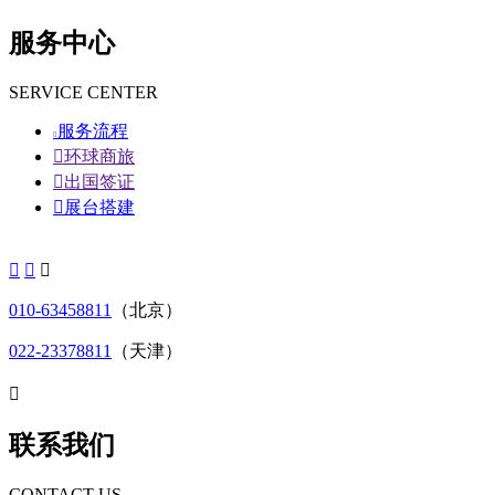
服务中心
SERVICE CENTER
服务流程


环球商旅

出国签证

展台搭建



010-63458811
（北京）
022-23378811
（天津）

联系我们
CONTACT US