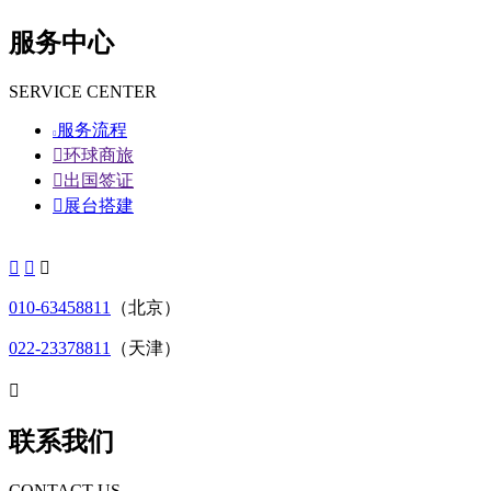
服务中心
SERVICE CENTER
服务流程


环球商旅

出国签证

展台搭建



010-63458811
（北京）
022-23378811
（天津）

联系我们
CONTACT US