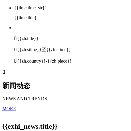
{{time.time_str}}
{{time.title}}

{{zh.title}}

{{zh.stime}}至{{zh.etime}}

{{zh.country}}-{{zh.place}}

新闻动态
NEWS AND TRENDS
MORE
{{exhi_news.title}}