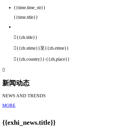
{{time.time_str}}
{{time.title}}

{{zh.title}}

{{zh.stime}}至{{zh.etime}}

{{zh.country}}-{{zh.place}}

新闻动态
NEWS AND TRENDS
MORE
{{exhi_news.title}}