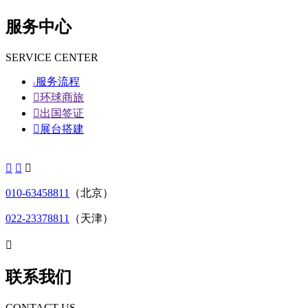
服务中心
SERVICE CENTER
服务流程


环球商旅

出国签证

展台搭建



010-63458811
（北京）
022-23378811
（天津）

联系我们
CONTACT US