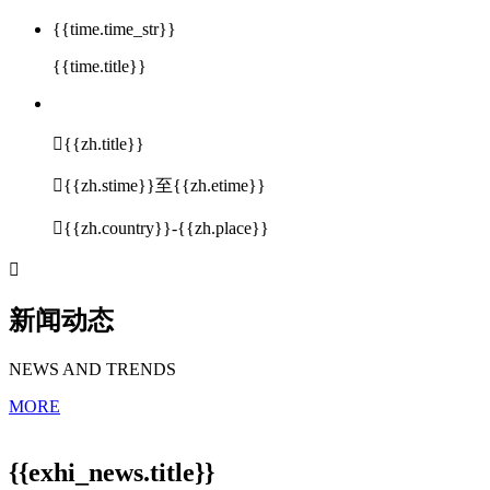
{{time.time_str}}
{{time.title}}

{{zh.title}}

{{zh.stime}}至{{zh.etime}}

{{zh.country}}-{{zh.place}}

新闻动态
NEWS AND TRENDS
MORE
{{exhi_news.title}}