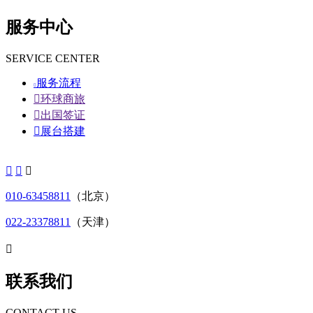
服务中心
SERVICE CENTER
服务流程


环球商旅

出国签证

展台搭建



010-63458811
（北京）
022-23378811
（天津）

联系我们
CONTACT US