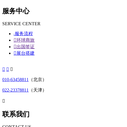
服务中心
SERVICE CENTER
服务流程


环球商旅

出国签证

展台搭建



010-63458811
（北京）
022-23378811
（天津）

联系我们
CONTACT US