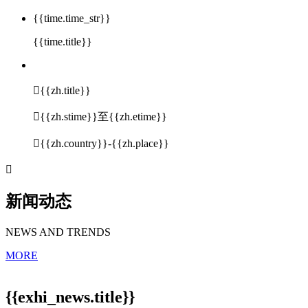
{{time.time_str}}
{{time.title}}

{{zh.title}}

{{zh.stime}}至{{zh.etime}}

{{zh.country}}-{{zh.place}}

新闻动态
NEWS AND TRENDS
MORE
{{exhi_news.title}}