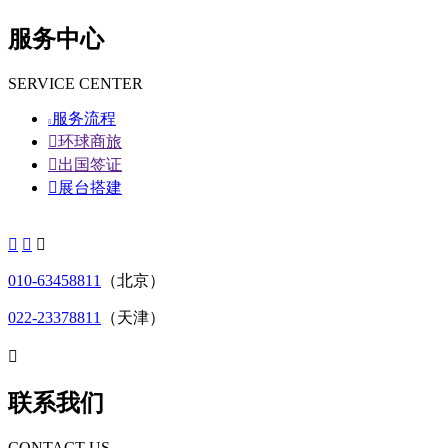
服务中心
SERVICE CENTER
服务流程


环球商旅

出国签证

展台搭建



010-63458811
（北京）
022-23378811
（天津）

联系我们
CONTACT US