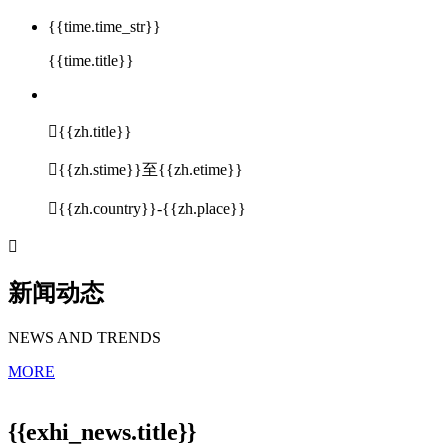
{{time.time_str}}
{{time.title}}

{{zh.title}}

{{zh.stime}}至{{zh.etime}}

{{zh.country}}-{{zh.place}}

新闻动态
NEWS AND TRENDS
MORE
{{exhi_news.title}}