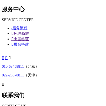
服务中心
SERVICE CENTER
服务流程


环球商旅

出国签证

展台搭建



010-63458811
（北京）
022-23378811
（天津）

联系我们
CONTACT US