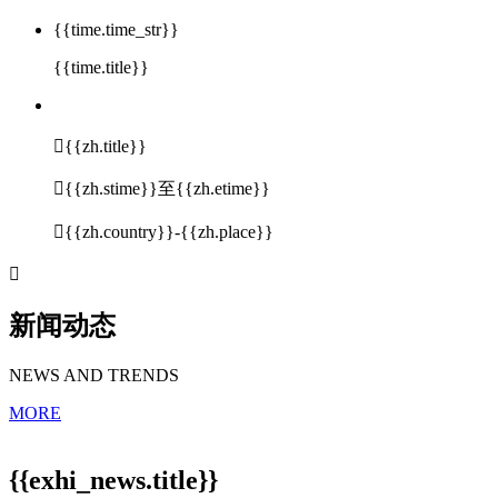
{{time.time_str}}
{{time.title}}

{{zh.title}}

{{zh.stime}}至{{zh.etime}}

{{zh.country}}-{{zh.place}}

新闻动态
NEWS AND TRENDS
MORE
{{exhi_news.title}}