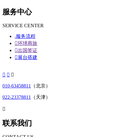
服务中心
SERVICE CENTER
服务流程


环球商旅

出国签证

展台搭建



010-63458811
（北京）
022-23378811
（天津）

联系我们
CONTACT US