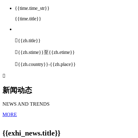
{{time.time_str}}
{{time.title}}

{{zh.title}}

{{zh.stime}}至{{zh.etime}}

{{zh.country}}-{{zh.place}}

新闻动态
NEWS AND TRENDS
MORE
{{exhi_news.title}}