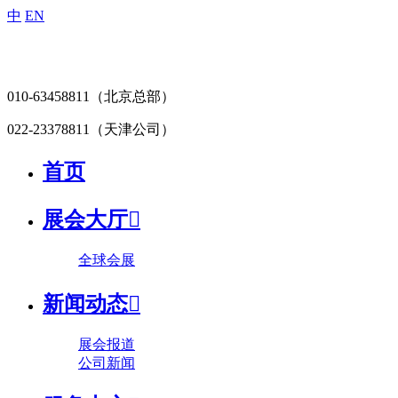
中
EN
010-63458811
（北京总部）
022-23378811
（天津公司）
首页
展会大厅

全球会展
新闻动态

展会报道
公司新闻