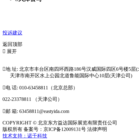
投诉建议
返回顶部

展开

地 址: 北京市丰台区南四环西路186号汉威国际四区6号楼5层(
天津市南开区水上公园北道鲁能国际中心10层(天津公司)

电 话: 010-63458811（北京总部）
022-23378811 （天津公司）

邮 箱: 63458811@eastyida.com
COPYRIGHT © 北京东方益达国际展览有限责任公司
版权所有 备案号：京ICP备12009131号 法律声明
技术支持：诺千科技