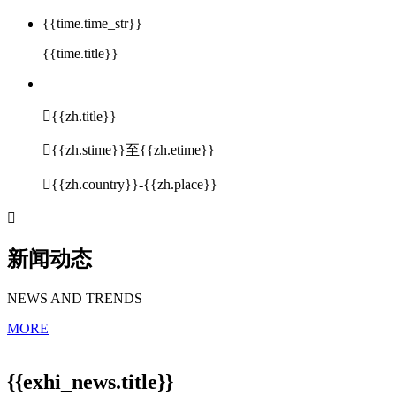
{{time.time_str}}
{{time.title}}

{{zh.title}}

{{zh.stime}}至{{zh.etime}}

{{zh.country}}-{{zh.place}}

新闻动态
NEWS AND TRENDS
MORE
{{exhi_news.title}}