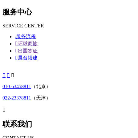
服务中心
SERVICE CENTER
服务流程


环球商旅

出国签证

展台搭建



010-63458811
（北京）
022-23378811
（天津）

联系我们
CONTACT US