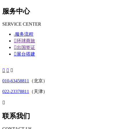
服务中心
SERVICE CENTER
服务流程


环球商旅

出国签证

展台搭建



010-63458811
（北京）
022-23378811
（天津）

联系我们
CONTACT US