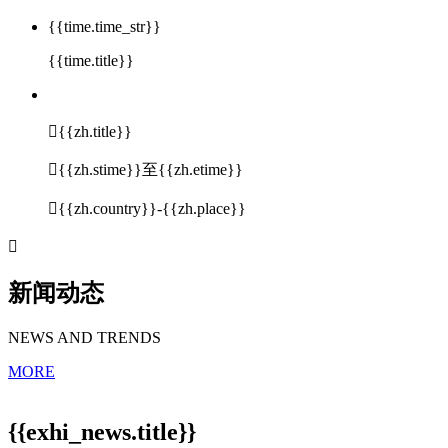
{{time.time_str}}
{{time.title}}

{{zh.title}}

{{zh.stime}}至{{zh.etime}}

{{zh.country}}-{{zh.place}}

新闻动态
NEWS AND TRENDS
MORE
{{exhi_news.title}}