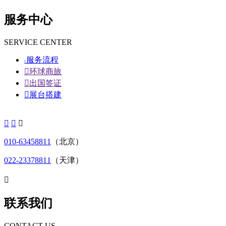
服务中心
SERVICE CENTER
服务流程


环球商旅

出国签证

展台搭建



010-63458811
（北京）
022-23378811
（天津）

联系我们
CONTACT US