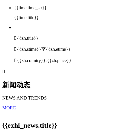
{{time.time_str}}
{{time.title}}

{{zh.title}}

{{zh.stime}}至{{zh.etime}}

{{zh.country}}-{{zh.place}}

新闻动态
NEWS AND TRENDS
MORE
{{exhi_news.title}}