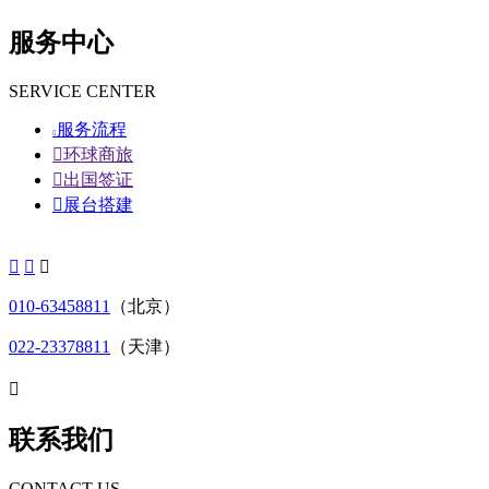
服务中心
SERVICE CENTER
服务流程


环球商旅

出国签证

展台搭建



010-63458811
（北京）
022-23378811
（天津）

联系我们
CONTACT US