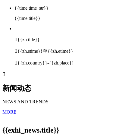
{{time.time_str}}
{{time.title}}

{{zh.title}}

{{zh.stime}}至{{zh.etime}}

{{zh.country}}-{{zh.place}}

新闻动态
NEWS AND TRENDS
MORE
{{exhi_news.title}}