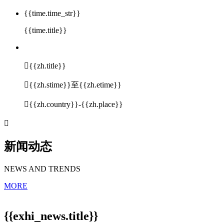
{{time.time_str}}
{{time.title}}

{{zh.title}}

{{zh.stime}}至{{zh.etime}}

{{zh.country}}-{{zh.place}}

新闻动态
NEWS AND TRENDS
MORE
{{exhi_news.title}}