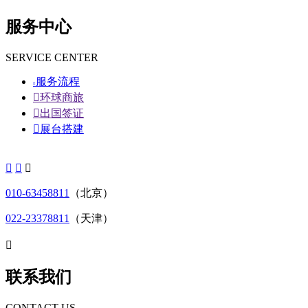
服务中心
SERVICE CENTER
服务流程


环球商旅

出国签证

展台搭建



010-63458811
（北京）
022-23378811
（天津）

联系我们
CONTACT US