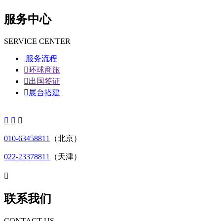
服务中心
SERVICE CENTER
服务流程


环球商旅

出国签证

展台搭建



010-63458811
（北京）
022-23378811
（天津）

联系我们
CONTACT US