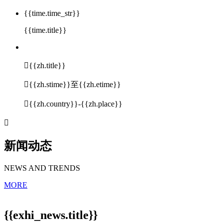
{{time.time_str}}
{{time.title}}

{{zh.title}}

{{zh.stime}}至{{zh.etime}}

{{zh.country}}-{{zh.place}}

新闻动态
NEWS AND TRENDS
MORE
{{exhi_news.title}}