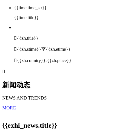
{{time.time_str}}
{{time.title}}

{{zh.title}}

{{zh.stime}}至{{zh.etime}}

{{zh.country}}-{{zh.place}}

新闻动态
NEWS AND TRENDS
MORE
{{exhi_news.title}}