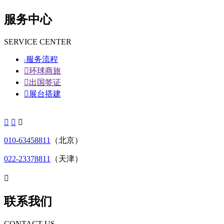
服务中心
SERVICE CENTER
服务流程


环球商旅

出国签证

展台搭建



010-63458811
（北京）
022-23378811
（天津）

联系我们
CONTACT US