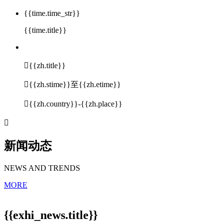
{{time.time_str}}
{{time.title}}

{{zh.title}}

{{zh.stime}}至{{zh.etime}}

{{zh.country}}-{{zh.place}}

新闻动态
NEWS AND TRENDS
MORE
{{exhi_news.title}}