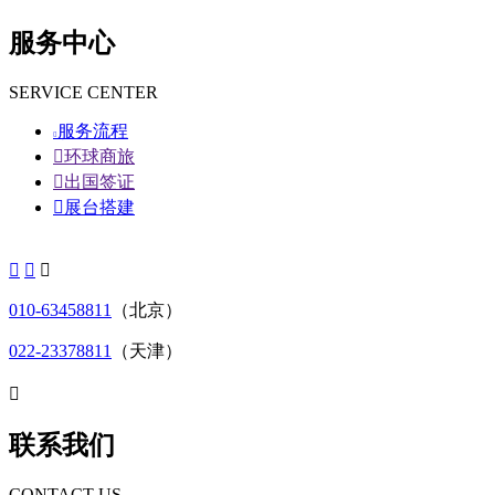
服务中心
SERVICE CENTER
服务流程


环球商旅

出国签证

展台搭建



010-63458811
（北京）
022-23378811
（天津）

联系我们
CONTACT US