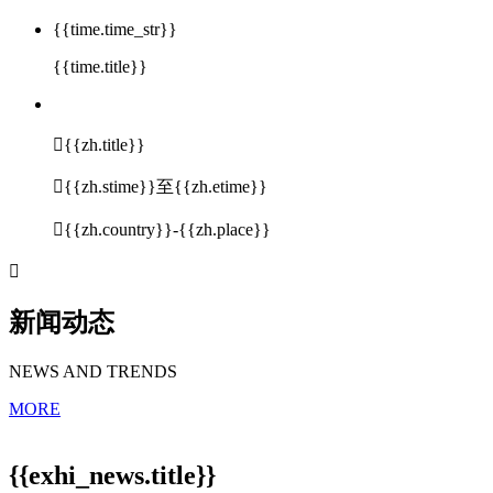
{{time.time_str}}
{{time.title}}

{{zh.title}}

{{zh.stime}}至{{zh.etime}}

{{zh.country}}-{{zh.place}}

新闻动态
NEWS AND TRENDS
MORE
{{exhi_news.title}}