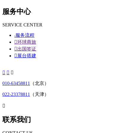
服务中心
SERVICE CENTER
服务流程


环球商旅

出国签证

展台搭建



010-63458811
（北京）
022-23378811
（天津）

联系我们
CONTACT US