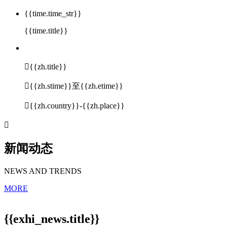
{{time.time_str}}
{{time.title}}

{{zh.title}}

{{zh.stime}}至{{zh.etime}}

{{zh.country}}-{{zh.place}}

新闻动态
NEWS AND TRENDS
MORE
{{exhi_news.title}}