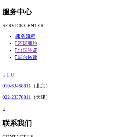
服务中心
SERVICE CENTER
服务流程


环球商旅

出国签证

展台搭建



010-63458811
（北京）
022-23378811
（天津）

联系我们
CONTACT US