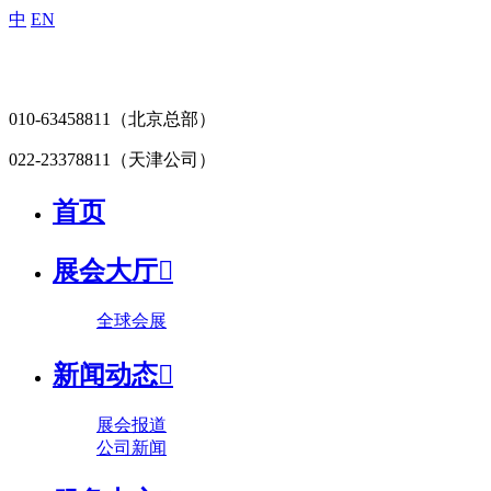
中
EN
010-63458811
（北京总部）
022-23378811
（天津公司）
首页
展会大厅

全球会展
新闻动态

展会报道
公司新闻