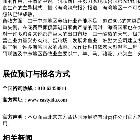
面的作用。在致辞中说，阿联酋正在努力实现联合国粮农组织
食生产的主导模式。据《海湾消息报》报道，海湾地区一个可在
想法已经成熟。
畜牧方面：由于中东地区养殖行业产能不足，超过60%的肉类
重失衡。在花费巨额预算进口家禽产品的同时，海湾国家也在
对于许多粮食来说都是巨大的出口市场，由于酷热的天气、极
营企业力量兴办肉鸡、蛋鸡场，发展养鱼业，鼓励大公司建立
据了解，许多海湾国家的蔬菜、农作物种植依赖大型温室工程，
阿联酋及中东地区畜牧业主要以牛、羊、马、骆驼、鸡为主，分
展位预订与报名方式
全国咨询热线：010-63458811
官方网址：www.eastyida.com
官方声明：
本页面由北京东方益达国际展览有限责任公司官方发
用。
相关新闻