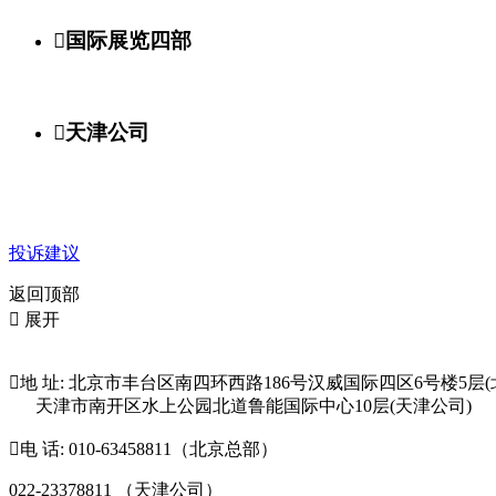

国际展览四部

天津公司
投诉建议
返回顶部

展开

地 址: 北京市丰台区南四环西路186号汉威国际四区6号楼5层(
天津市南开区水上公园北道鲁能国际中心10层(天津公司)

电 话: 010-63458811（北京总部）
022-23378811 （天津公司）