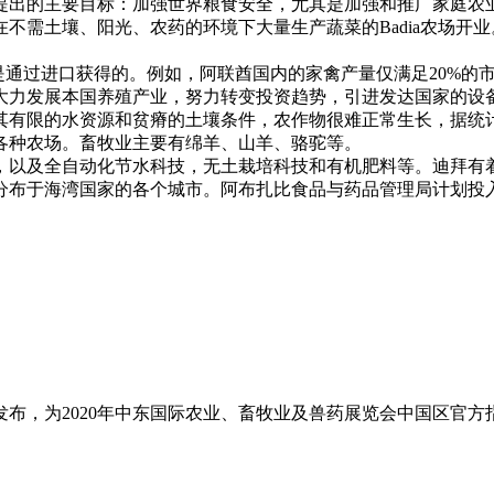
提出的主要目标：加强世界粮食安全，尤其是加强和推广家庭农
不需土壤、阳光、农药的环境下大量生产蔬菜的Badia农场开
是通过进口获得的。例如，阿联酋国内的家禽产量仅满足20%的
大力发展本国养殖产业，努力转变投资趋势，引进发达国家的设
其有限的水资源和贫瘠的土壤条件，农作物很难正常生长，据统计
各种农场。畜牧业主要有绵羊、山羊、骆驼等。
以及全自动化节水科技，无土栽培科技和有机肥料等。迪拜有着
布于海湾国家的各个城市。阿布扎比食品与药品管理局计划投入
布，为2020年中东国际农业、畜牧业及兽药展览会中国区官