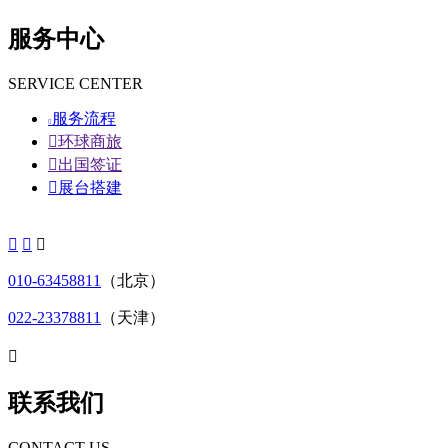
服务中心
SERVICE CENTER
服务流程


环球商旅

出国签证

展台搭建



010-63458811
（北京）
022-23378811
（天津）

联系我们
CONTACT US