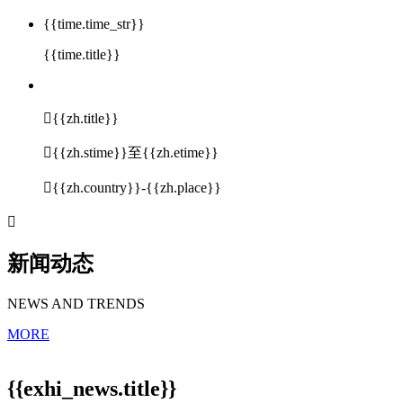
{{time.time_str}}
{{time.title}}

{{zh.title}}

{{zh.stime}}至{{zh.etime}}

{{zh.country}}-{{zh.place}}

新闻动态
NEWS AND TRENDS
MORE
{{exhi_news.title}}