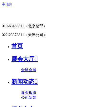
中
EN
010-63458811
（北京总部）
022-23378811
（天津公司）
首页
展会大厅

全球会展
新闻动态

展会报道
公司新闻