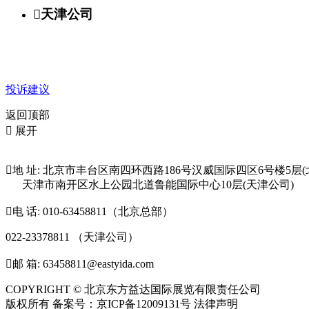

天津公司
投诉建议
返回顶部

展开

地 址: 北京市丰台区南四环西路186号汉威国际四区6号楼5层(
天津市南开区水上公园北道鲁能国际中心10层(天津公司)

电 话: 010-63458811（北京总部）
022-23378811 （天津公司）

邮 箱: 63458811@eastyida.com
COPYRIGHT © 北京东方益达国际展览有限责任公司
版权所有 备案号：京ICP备12009131号 法律声明