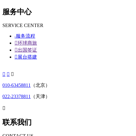
服务中心
SERVICE CENTER
服务流程


环球商旅

出国签证

展台搭建



010-63458811
（北京）
022-23378811
（天津）

联系我们
CONTACT US