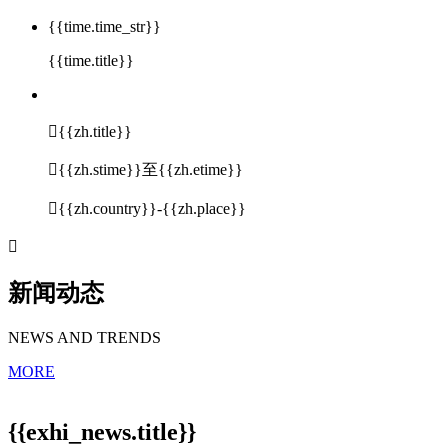
{{time.time_str}}
{{time.title}}

{{zh.title}}

{{zh.stime}}至{{zh.etime}}

{{zh.country}}-{{zh.place}}

新闻动态
NEWS AND TRENDS
MORE
{{exhi_news.title}}