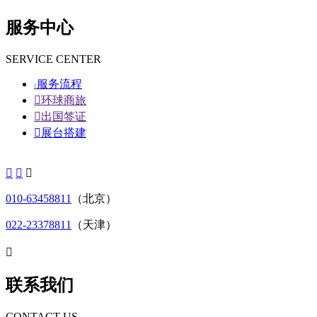
服务中心
SERVICE CENTER
服务流程


环球商旅

出国签证

展台搭建



010-63458811
（北京）
022-23378811
（天津）

联系我们
CONTACT US