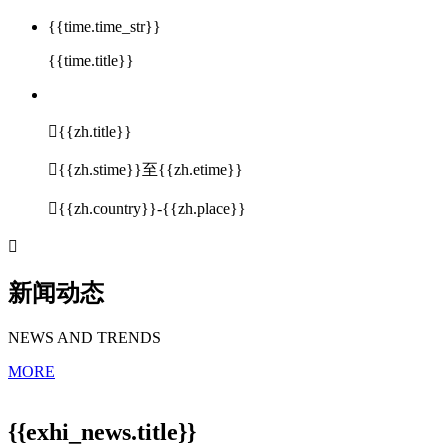
{{time.time_str}}
{{time.title}}

{{zh.title}}

{{zh.stime}}至{{zh.etime}}

{{zh.country}}-{{zh.place}}

新闻动态
NEWS AND TRENDS
MORE
{{exhi_news.title}}